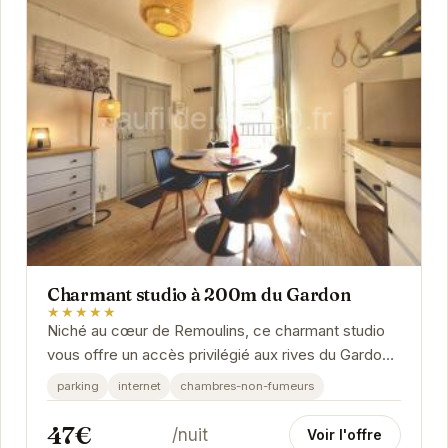
Charmant studio à 200m du Gardon
★★★★★
Niché au cœur de Remoulins, ce charmant studio
vous offre un accès privilégié aux rives du Gardon.
Son emplacement idéal vous permet de...
parking
internet
chambres-non-fumeurs
47€
/nuit
Voir l'offre