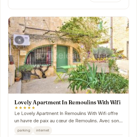
Lovely Apartment In Remoulins With Wifi
★★★★★
Le Lovely Apartment In Remoulins With Wifi offre
un havre de paix au cœur de Remoulins. Avec son
emplacement idéal, cet appartement vous permet
parking
internet
de...