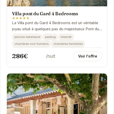
Villa pont du Gard 4 Bedrooms
★★★★★
La Villa pont du Gard 4 Bedrooms est un véritable
joyau situé à quelques pas du majestueux Pont du
Gard. Offrant un cadre idyllique pour des...
piscine-exterieure
parking
internet
chambres-non-fumeurs
chambres-familiales
286€
/nuit
Voir l'offre