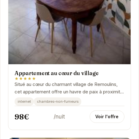
Appartement au cœur du village
★★★★★
Situé au cœur du charmant village de Remoulins,
cet appartement offre un havre de paix à proximité
des commerces et des sites touristiques...
internet
chambres-non-fumeurs
98€
/nuit
Voir l'offre