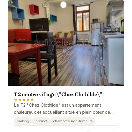
T2 centre village \"Chez Clothilde\"
★★★★★
Le T2 "Chez Clothilde" est un appartement
chaleureux et accueillant situé en plein cœur de
Remoulins. Il offre un espace de vie confortable
parking
internet
chambres-non-fumeurs
et...