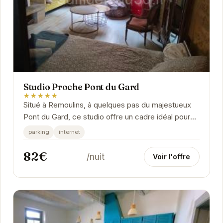
Studio Proche Pont du Gard
★★★★★
Situé à Remoulins, à quelques pas du majestueux
Pont du Gard, ce studio offre un cadre idéal pour
une escapade romantique ou des vacances en...
parking
internet
82€
/nuit
Voir l'offre