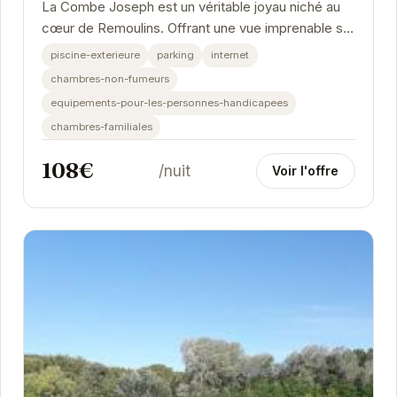
La Combe Joseph est un véritable joyau niché au
cœur de Remoulins. Offrant une vue imprenable sur
les paysages environnants, cet établissement...
piscine-exterieure
parking
internet
chambres-non-fumeurs
equipements-pour-les-personnes-handicapees
chambres-familiales
108€
/nuit
Voir l'offre