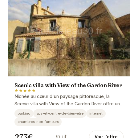
Scenic villa with View of the Gardon River
★★★★★
Nichée au cœur d'un paysage pittoresque, la
Scenic villa with View of the Gardon River offre un
cadre idyllique pour des vacances mémorables.
parking
spa-et-centre-de-bien-etre
internet
Ses...
chambres-non-fumeurs
273€
/nuit
Voir l'offre