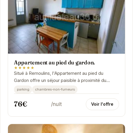
Appartement au pied du gardon.
★★★★★
Situé à Remoulins, l'Appartement au pied du
Gardon offre un séjour paisible à proximité du
majestueux Pont du Gard. Son emplacement idéal...
parking
chambres-non-fumeurs
76€
/nuit
Voir l'offre