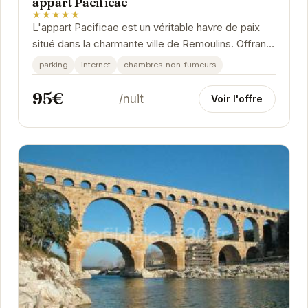
appart Pacificae
★★★★★
L'appart Pacificae est un véritable havre de paix
situé dans la charmante ville de Remoulins. Offrant
un cadre idéal pour des vacances relaxantes,...
parking
internet
chambres-non-fumeurs
95€
/nuit
Voir l'offre