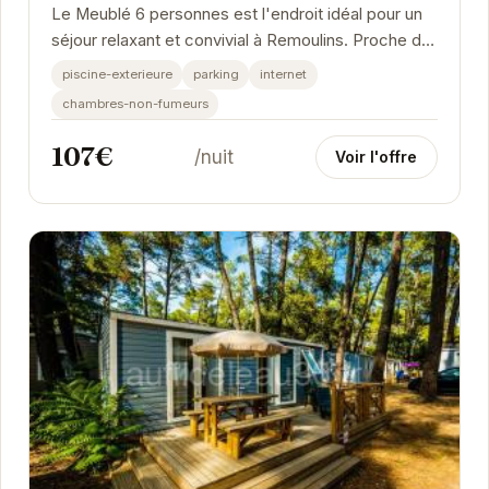
Le Meublé 6 personnes est l'endroit idéal pour un
séjour relaxant et convivial à Remoulins. Proche du
Pont du Gard et d'autres sites touristiques...
piscine-exterieure
parking
internet
chambres-non-fumeurs
107€
/nuit
Voir l'offre