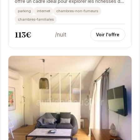
offre un cadre idéal pour explorer les richesses de
la Provence. À proximité du célèbre Pont du...
parking
internet
chambres-non-fumeurs
chambres-familiales
113€
/nuit
Voir l'offre