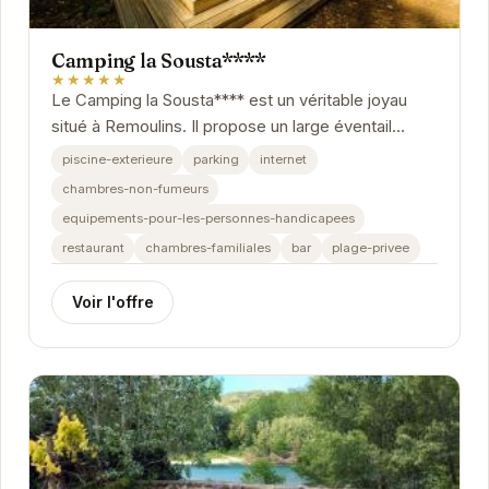
Camping la Sousta****
★★★★★
Le Camping la Sousta**** est un véritable joyau
situé à Remoulins. Il propose un large éventail
d'équipements et d'activités pour satisfaire...
piscine-exterieure
parking
internet
chambres-non-fumeurs
equipements-pour-les-personnes-handicapees
restaurant
chambres-familiales
bar
plage-privee
Voir l'offre