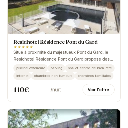
Residhotel Résidence Pont du Gard
★★★★★
Situé à proximité du majestueux Pont du Gard, le
Residhotel Résidence Pont du Gard propose des
appartements spacieux et tout équipés pour un...
piscine-exterieure
parking
spa-et-centre-de-bien-etre
internet
chambres-non-fumeurs
chambres-familiales
110€
/nuit
Voir l'offre