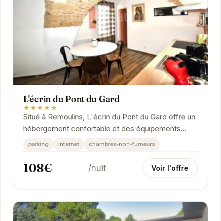
L'écrin du Pont du Gard
★★★★★
Situé à Remoulins, L'écrin du Pont du Gard offre un
hébergement confortable et des équipements
modernes pour un séjour agréable.
parking
internet
chambres-non-fumeurs
108€
/nuit
Voir l'offre