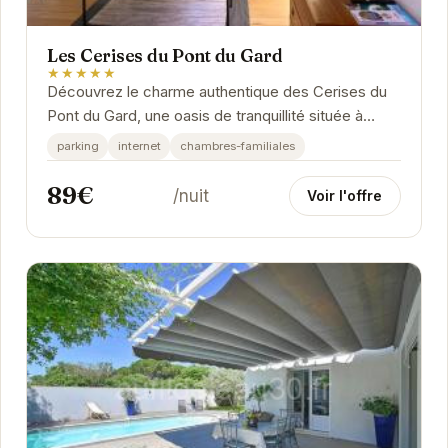
Les Cerises du Pont du Gard
★★★★★
Découvrez le charme authentique des Cerises du
Pont du Gard, une oasis de tranquillité située à
proximité du majestueux Pont du Gard. Plongez...
parking
internet
chambres-familiales
89€
/nuit
Voir l'offre