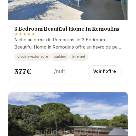
3 Bedroom Beautiful Home In Remoulins
★★★★★
Niché au cœur de Remoulins, le 3 Bedroom
Beautiful Home In Remoulins offre un havre de paix
idéal pour se ressourcer.
piscine-exterieure
parking
internet
377€
/nuit
Voir l'offre