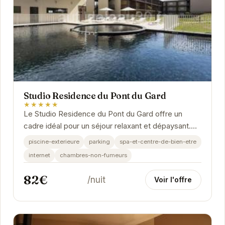
Studio Residence du Pont du Gard
★★★★★
Le Studio Residence du Pont du Gard offre un
cadre idéal pour un séjour relaxant et dépaysant.
Situé à proximité du célèbre Pont du Gard,...
piscine-exterieure
parking
spa-et-centre-de-bien-etre
internet
chambres-non-fumeurs
82€
/nuit
Voir l'offre