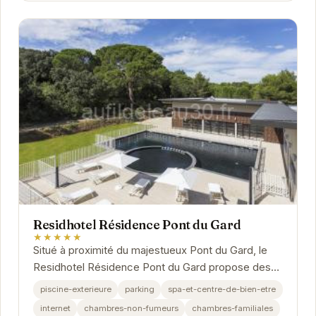
Residhotel Résidence Pont du Gard
★★★★★
Situé à proximité du majestueux Pont du Gard, le
Residhotel Résidence Pont du Gard propose des
appartements spacieux et tout équipés pour un...
piscine-exterieure
parking
spa-et-centre-de-bien-etre
internet
chambres-non-fumeurs
chambres-familiales