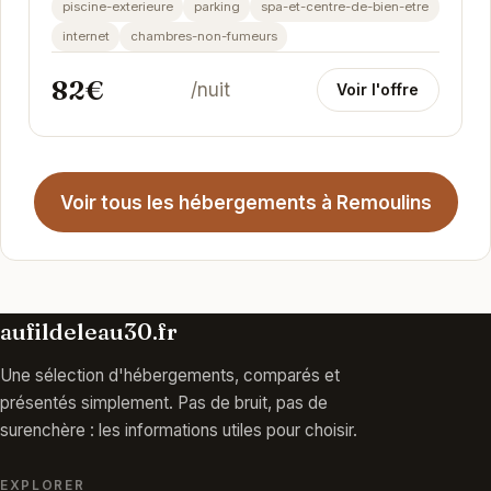
piscine-exterieure
parking
spa-et-centre-de-bien-etre
internet
chambres-non-fumeurs
82€
/nuit
Voir l'offre
Voir tous les hébergements à Remoulins
aufildeleau30.fr
Une sélection d'hébergements, comparés et
présentés simplement. Pas de bruit, pas de
surenchère : les informations utiles pour choisir.
EXPLORER