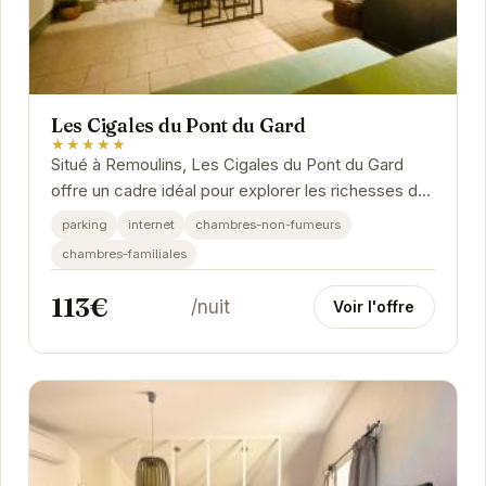
Les Cigales du Pont du Gard
★★★★★
Situé à Remoulins, Les Cigales du Pont du Gard
offre un cadre idéal pour explorer les richesses de
la Provence. À proximité du célèbre Pont du...
parking
internet
chambres-non-fumeurs
chambres-familiales
113€
/nuit
Voir l'offre