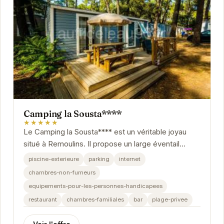
Camping la Sousta****
★★★★★
Le Camping la Sousta**** est un véritable joyau
situé à Remoulins. Il propose un large éventail
d'équipements et d'activités pour satisfaire...
piscine-exterieure
parking
internet
chambres-non-fumeurs
equipements-pour-les-personnes-handicapees
restaurant
chambres-familiales
bar
plage-privee