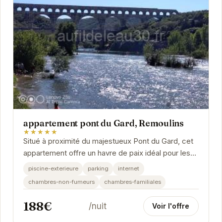
appartement pont du Gard, Remoulins
★★★★★
Situé à proximité du majestueux Pont du Gard, cet
appartement offre un havre de paix idéal pour les
voyageurs. Avec ses équipements modernes et...
piscine-exterieure
parking
internet
chambres-non-fumeurs
chambres-familiales
188€
/nuit
Voir l'offre