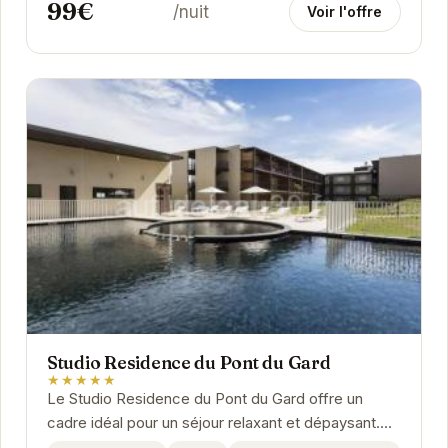
99€
/nuit
Voir l'offre
Studio Residence du Pont du Gard
★★★★★
Le Studio Residence du Pont du Gard offre un
cadre idéal pour un séjour relaxant et dépaysant.
Situé à proximité du célèbre Pont du Gard,...