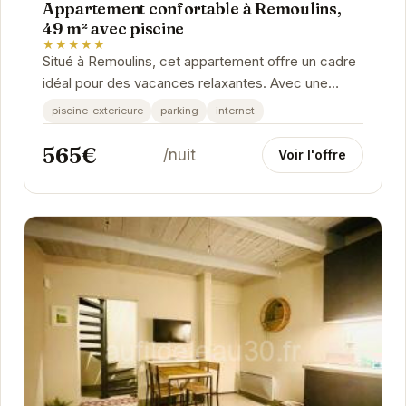
Appartement confortable à Remoulins,
49 m² avec piscine
★★★★★
Situé à Remoulins, cet appartement offre un cadre
idéal pour des vacances relaxantes. Avec une
piscine extérieure, un parking et une connexion...
piscine-exterieure
parking
internet
565€
/nuit
Voir l'offre