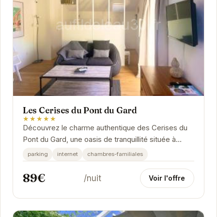
Les Cerises du Pont du Gard
★★★★★
Découvrez le charme authentique des Cerises du
Pont du Gard, une oasis de tranquillité située à
proximité du majestueux Pont du Gard. Plongez...
parking
internet
chambres-familiales
89€
/nuit
Voir l'offre