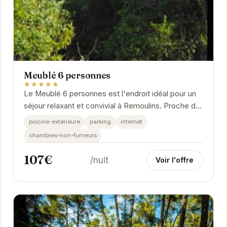
Meublé 6 personnes
★★★★★
Le Meublé 6 personnes est l'endroit idéal pour un
séjour relaxant et convivial à Remoulins. Proche du
Pont du Gard et d'autres sites touristiques...
piscine-exterieure
parking
internet
chambres-non-fumeurs
107€
/nuit
Voir l'offre