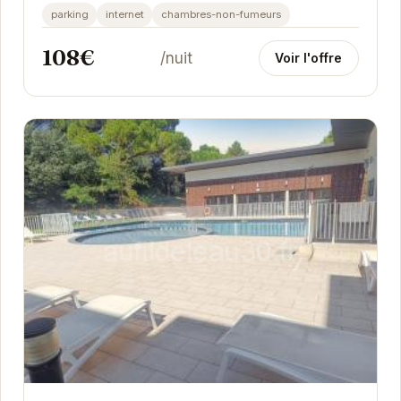
modernes pour un séjour agréable.
parking
internet
chambres-non-fumeurs
108€
/nuit
Voir l'offre