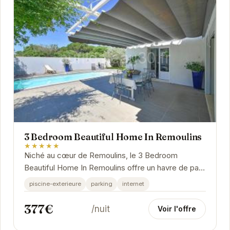
3 Bedroom Beautiful Home In Remoulins
★★★★★
Niché au cœur de Remoulins, le 3 Bedroom
Beautiful Home In Remoulins offre un havre de paix
idéal pour se ressourcer.
piscine-exterieure
parking
internet
377€
/nuit
Voir l'offre