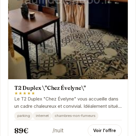
T2 Duplex \"Chez Évelyne\"
★★★★★
Le T2 Duplex "Chez Évelyne" vous accueille dans
un cadre chaleureux et convivial. Idéalement situé,
il offre un accès facile aux attractions...
parking
internet
chambres-non-fumeurs
89€
/nuit
Voir l'offre