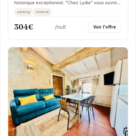
historique exceptionnel. "Chez Lydia" vous ouvre
les portes de son château, alliant charme d'antan...
parking
internet
304€
/nuit
Voir l'offre