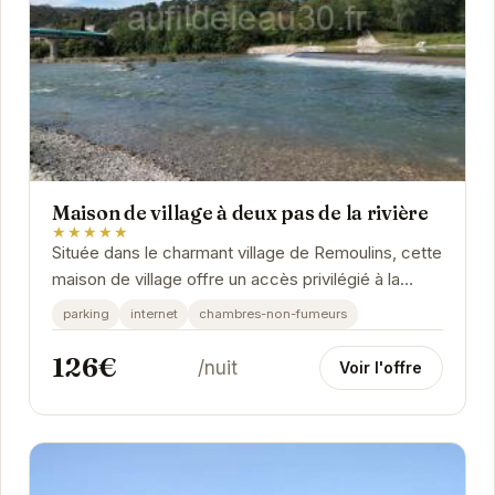
Maison de village à deux pas de la rivière
★★★★★
Située dans le charmant village de Remoulins, cette
maison de village offre un accès privilégié à la
rivière et un cadre paisible pour des...
parking
internet
chambres-non-fumeurs
126€
/nuit
Voir l'offre