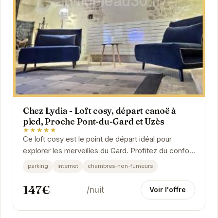
Chez Lydia - Loft cosy, départ canoë à
pied, Proche Pont-du-Gard et Uzès
★★★★★
Ce loft cosy est le point de départ idéal pour
explorer les merveilles du Gard. Profitez du confort
moderne et de la proximité des départs de...
parking
internet
chambres-non-fumeurs
147€
/nuit
Voir l'offre