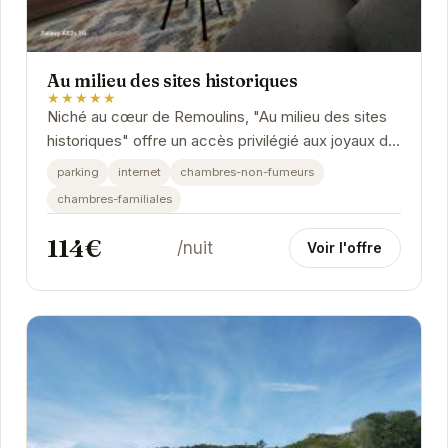
Au milieu des sites historiques
★★★★★
Niché au cœur de Remoulins, "Au milieu des sites
historiques" offre un accès privilégié aux joyaux de
la région. Le Pont du Gard, majestueux...
parking
internet
chambres-non-fumeurs
chambres-familiales
114€
/nuit
Voir l'offre