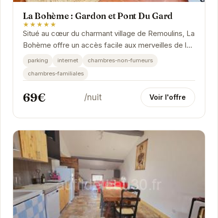
La Bohème : Gardon et Pont Du Gard
★★★★★
Situé au cœur du charmant village de Remoulins, La
Bohème offre un accès facile aux merveilles de la
région, notamment le célèbre Pont du...
parking
internet
chambres-non-fumeurs
chambres-familiales
69€
/nuit
Voir l'offre