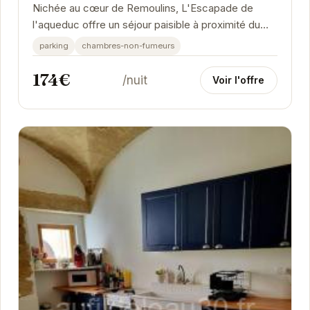
Nichée au cœur de Remoulins, L'Escapade de
l'aqueduc offre un séjour paisible à proximité du
célèbre Pont du Gard. Ce logement charmant...
parking
chambres-non-fumeurs
174€
/nuit
Voir l'offre