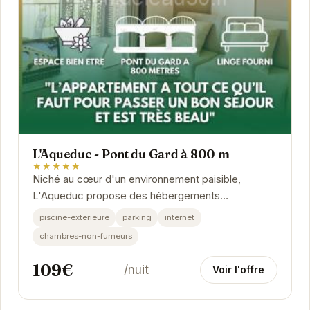
L'Aqueduc - Pont du Gard à 800 m
★★★★★
Niché au cœur d'un environnement paisible,
L'Aqueduc propose des hébergements
confortables à proximité du célèbre Pont du Gard.
piscine-exterieure
parking
internet
chambres-non-fumeurs
109€
/nuit
Voir l'offre