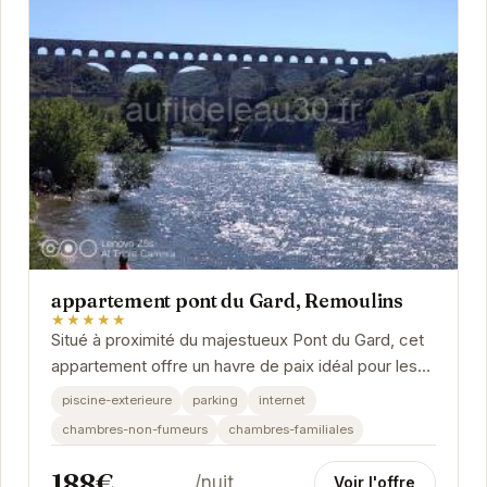
appartement pont du Gard, Remoulins
★★★★★
Situé à proximité du majestueux Pont du Gard, cet
appartement offre un havre de paix idéal pour les
voyageurs. Avec ses équipements modernes et...
piscine-exterieure
parking
internet
chambres-non-fumeurs
chambres-familiales
188€
/nuit
Voir l'offre