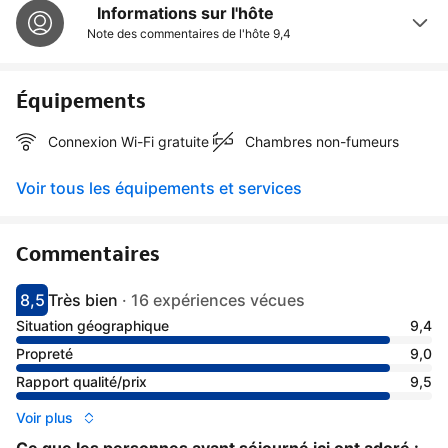
Informations sur l'hôte
Note des commentaires de l'hôte
9,4
Équipements
Connexion Wi-Fi gratuite
Chambres non-fumeurs
Voir tous les équipements et services
Commentaires
8,5
Très bien
·
16 expériences vécues
Avec une note de 8.5
très bien
Situation géographique
9,4
Propreté
9,0
Rapport qualité/prix
9,5
Voir plus