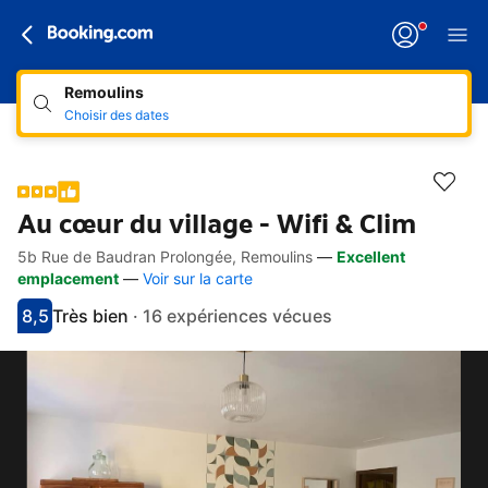
Remoulins
Choisir des dates
Au cœur du village - Wifi & Clim
5b Rue de Baudran Prolongée, Remoulins
—
Excellent
Accès rapides
Aller à la description
Aller aux équipements
Aller aux hébergements
Aller aux conditions
emplacement
—
Voir sur la carte
8,5
Très bien
·
16 expériences vécues
Avec une note de 8.5
très bien