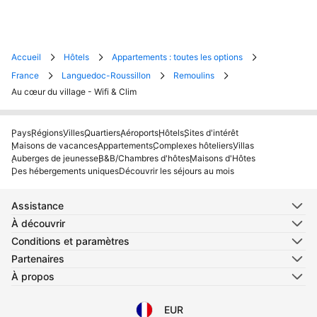
Accueil
Hôtels
Appartements : toutes les options
France
Languedoc-Roussillon
Remoulins
Au cœur du village - Wifi & Clim
Pays
Régions
Villes
Quartiers
Aéroports
Hôtels
Sites d'intérêt
Maisons de vacances
Appartements
Complexes hôteliers
Villas
Auberges de jeunesse
B&B/Chambres d'hôtes
Maisons d'Hôtes
Des hébergements uniques
Découvrir les séjours au mois
Assistance
À découvrir
Conditions et paramètres
Partenaires
À propos
EUR
Sélectionnez votre langue
Sélectionnez votre devise