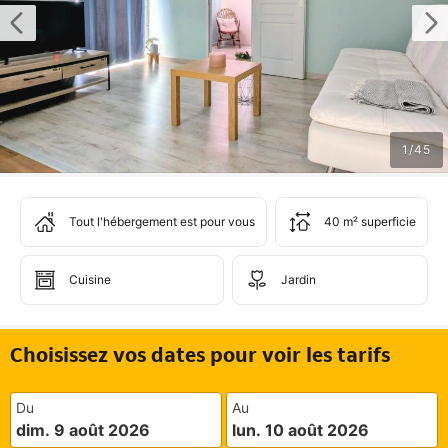
1
/
45
Tout l'hébergement est pour vous
40 m² superficie
Cuisine
Jardin
Choisissez vos dates pour voir les tarifs
Du
Au
dim. 9 août 2026
lun. 10 août 2026