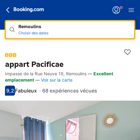
Remoulins
Choisir des dates
appart Pacificae
Impasse de la Rue Neuve 19, Remoulins
—
Excellent
Accès rapides
Aller à la description
Aller aux équipements
Aller aux hébergements
Aller aux conditions
emplacement
—
Voir sur la carte
9,2
Fabuleux
·
68 expériences vécues
Avec une note de 9.2
fabuleux