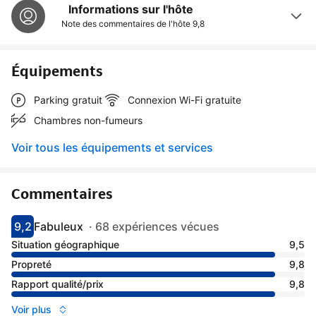
Informations sur l'hôte
Note des commentaires de l'hôte
9,8
Équipements
Parking gratuit
Connexion Wi-Fi gratuite
Chambres non-fumeurs
Voir tous les équipements et services
Commentaires
9,2
Fabuleux
·
68 expériences vécues
Avec une note de 9.2
fabuleux
Situation géographique
9,5
Propreté
9,8
Rapport qualité/prix
9,8
Voir plus