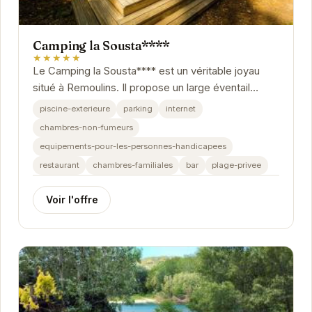
Camping la Sousta****
★★★★★
Le Camping la Sousta**** est un véritable joyau
situé à Remoulins. Il propose un large éventail
d'équipements et d'activités pour satisfaire...
piscine-exterieure
parking
internet
chambres-non-fumeurs
equipements-pour-les-personnes-handicapees
restaurant
chambres-familiales
bar
plage-privee
Voir l'offre