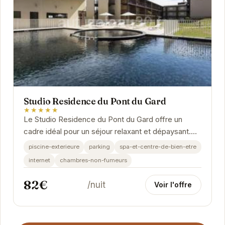
Studio Residence du Pont du Gard
★★★★★
Le Studio Residence du Pont du Gard offre un
cadre idéal pour un séjour relaxant et dépaysant.
Situé à proximité du célèbre Pont du Gard,...
piscine-exterieure
parking
spa-et-centre-de-bien-etre
internet
chambres-non-fumeurs
82€
/nuit
Voir l'offre