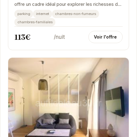
offre un cadre idéal pour explorer les richesses de
la Provence. À proximité du célèbre Pont du...
parking
internet
chambres-non-fumeurs
chambres-familiales
113€
/nuit
Voir l'offre