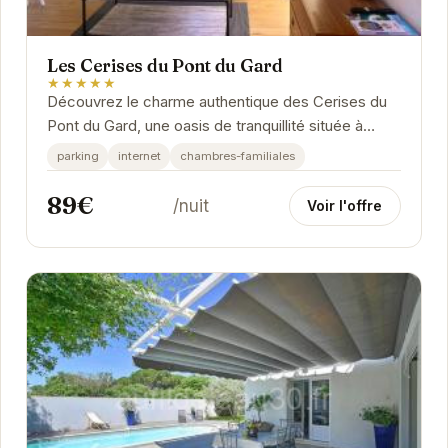
Les Cerises du Pont du Gard
★★★★★
Découvrez le charme authentique des Cerises du
Pont du Gard, une oasis de tranquillité située à
proximité du majestueux Pont du Gard. Plongez...
parking
internet
chambres-familiales
89€
/nuit
Voir l'offre