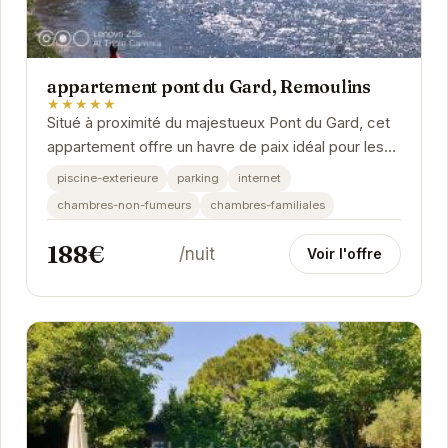
appartement pont du Gard, Remoulins
★★★★★
Situé à proximité du majestueux Pont du Gard, cet
appartement offre un havre de paix idéal pour les
voyageurs. Avec ses équipements modernes et...
piscine-exterieure
parking
internet
chambres-non-fumeurs
chambres-familiales
188€
/nuit
Voir l'offre