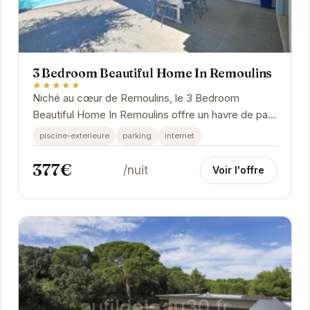
3 Bedroom Beautiful Home In Remoulins
★★★★★
Niché au cœur de Remoulins, le 3 Bedroom
Beautiful Home In Remoulins offre un havre de paix
idéal pour se ressourcer.
piscine-exterieure
parking
internet
377€
/nuit
Voir l'offre