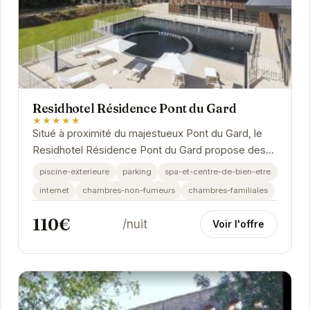
Residhotel Résidence Pont du Gard
★★★★★
Situé à proximité du majestueux Pont du Gard, le
Residhotel Résidence Pont du Gard propose des
appartements spacieux et tout équipés pour un...
piscine-exterieure
parking
spa-et-centre-de-bien-etre
internet
chambres-non-fumeurs
chambres-familiales
110€
/nuit
Voir l'offre