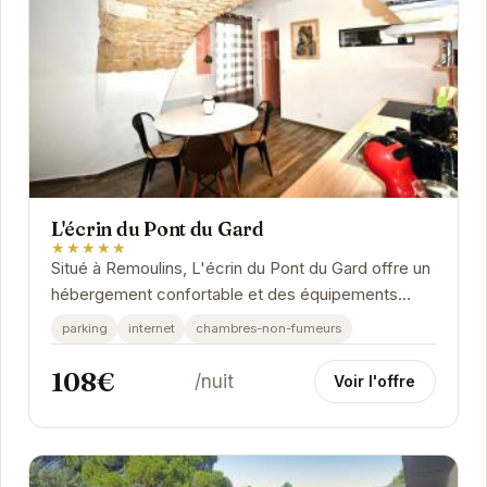
L'écrin du Pont du Gard
★★★★★
Situé à Remoulins, L'écrin du Pont du Gard offre un
hébergement confortable et des équipements
modernes pour un séjour agréable.
parking
internet
chambres-non-fumeurs
108€
/nuit
Voir l'offre