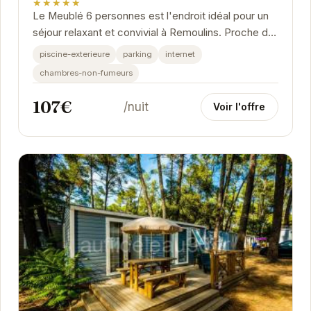
★★★★★
Le Meublé 6 personnes est l'endroit idéal pour un
séjour relaxant et convivial à Remoulins. Proche du
Pont du Gard et d'autres sites touristiques...
piscine-exterieure
parking
internet
chambres-non-fumeurs
107€
/nuit
Voir l'offre