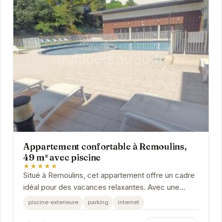
Appartement confortable à Remoulins,
49 m² avec piscine
★★★★★
Situé à Remoulins, cet appartement offre un cadre
idéal pour des vacances relaxantes. Avec une
piscine extérieure, un parking et une connexion...
piscine-exterieure
parking
internet